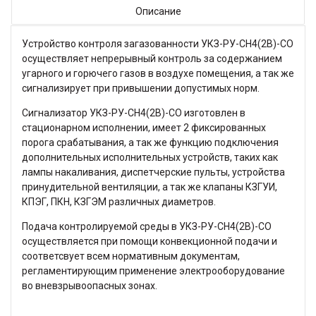
Описание
Устройство контроля загазованности УКЗ-РУ-СН4(2В)-СО
осуществляет непрерывный контроль за содержанием
угарного и горючего газов в воздухе помещения, а так же
сигнализирует при привышении допустимых норм.
Сигнализатор УКЗ-РУ-СН4(2В)-СО изготовлен в
стационарном исполнении, имеет 2 фиксированных
порога срабатывания, а так же функцию подключения
дополнительных исполнительных устройств, таких как
лампы накаливания, диспетчерские пульты, устройства
принудительной вентиляции, а так же клапаны КЗГУИ,
КПЭГ, ПКН, КЗГЭМ различных диаметров.
Подача контролируемой среды в УКЗ-РУ-СН4(2В)-СО
осуществляется при помощи конвекционной подачи и
соответсвует всем нормативным документам,
регламентирующим применение электрооборудование
во вневзрывоопасных зонах.